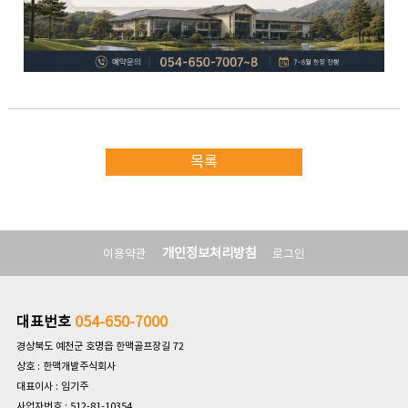
목록
개인정보처리방침
이용약관
로그인
대표번호
054-650-7000
경상북도 예천군 호명읍 한맥골프장길 72
상호 : 한맥개발주식회사
대표이사 : 임기주
사업자번호 : 512-81-10354